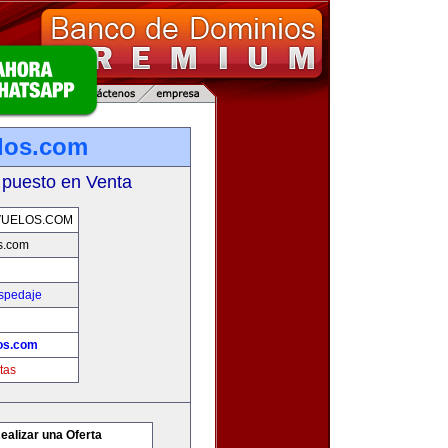
los.com
 puesto en Venta
VUELOS.COM
s.com
ospedaje
os.com
tas
ealizar una Oferta