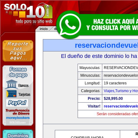
reservaciondevue
El dueño de este dominio lo ha
Mayusculas:
RESERVACIONDE
Minusculas:
reservaciondevuelo
Longitud:
19 caracteres
Categorias:
Viajes,Turismo y H
Precio:
$28,995.00
Visitar!
reservaciondevuel
Serán consideradas ofer
R