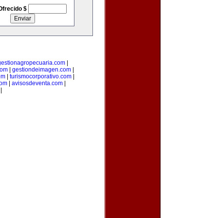
Ofrecido $
gestionagropecuaria.com
|
com
|
gestiondeimagen.com
|
om
|
turismocorporativo.com
|
com
|
avisosdeventa.com
|
|