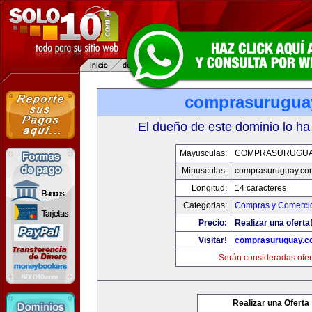
comprasurugua
El dueño de este dominio lo ha
Mayusculas:
COMPRASURUGUA
Minusculas:
comprasuruguay.co
Longitud:
14 caracteres
Categorias:
Compras y Comercio
Precio:
Realizar una oferta
Visitar!
comprasuruguay.c
Serán consideradas ofer
Realizar una Oferta