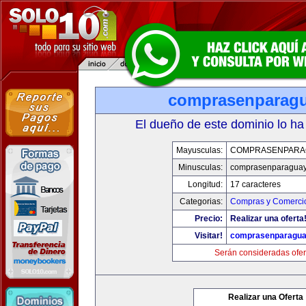
comprasenparag
El dueño de este dominio lo ha
Mayusculas:
COMPRASENPARA
Minusculas:
comprasenparagua
Longitud:
17 caracteres
Categorias:
Compras y Comercio
Precio:
Realizar una oferta
Visitar!
comprasenparagua
Serán consideradas ofer
Realizar una Oferta