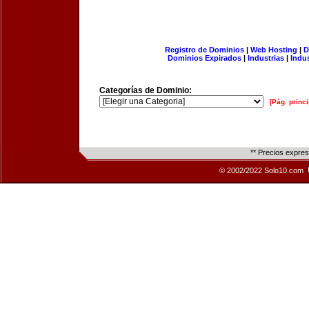
Registro de Dominios
|
Web Hosting
|
D
Dominios Expirados
|
Industrias
|
Indu
Categorías de Dominio:
[Pág. princi
** Precios expre
© 2002/2022 Solo10.com