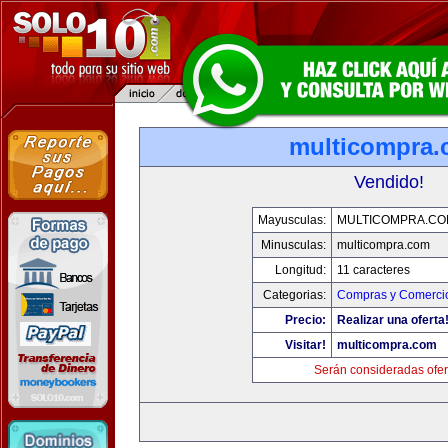
multicompra
Vendido!
Mayusculas:
MULTICOMPRA.CO
Minusculas:
multicompra.com
Longitud:
11 caracteres
Categorias:
Compras y Comercio
Precio:
Realizar una oferta
Visitar!
multicompra.com
Serán consideradas ofer