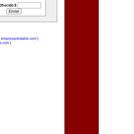
Ofrecido $
|
empresarentable.com
|
s.com
|