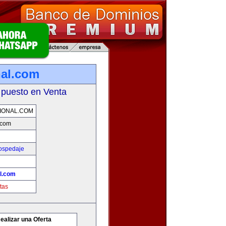
nal.com
 puesto en Venta
IONAL.COM
.com
Hospedaje
al.com
tas
ealizar una Oferta