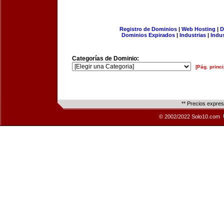
Registro de Dominios
|
Web Hosting
|
D
Dominios Expirados
|
Industrias
|
Indu
Categorías de Dominio:
[Pág. princi
** Precios expre
© 2002/2022 Solo10.com