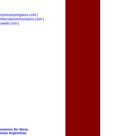
orpresasyregalos.com
|
mercadovenezolano.com
|
laweb.com
|
ominios En Venta
strias Argentinas