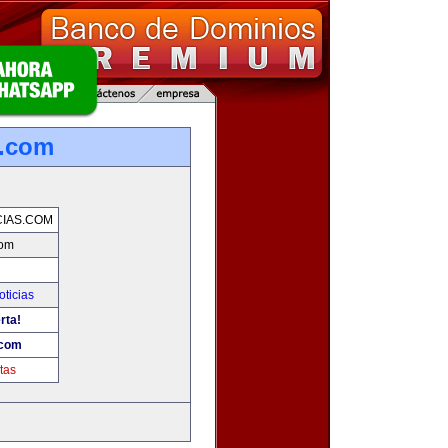
s.com
IAS.COM
com
oticias
rta!
.com
tas