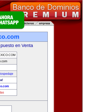
co.com
 puesto en Venta
XICO.COM
o.com
Hospedaje
ta!
co.com
tas