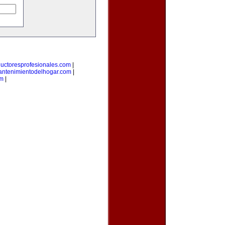
ductoresprofesionales.com
|
ntenimientodelhogar.com
|
om
|