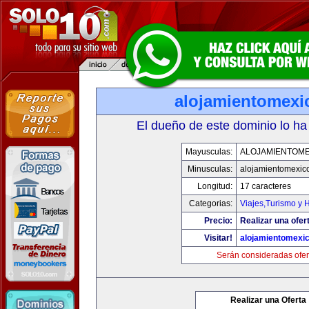
alojamientomexi
El dueño de este dominio lo ha
Mayusculas:
ALOJAMIENTOME
Minusculas:
alojamientomexic
Longitud:
17 caracteres
Categorias:
Viajes,Turismo y 
Precio:
Realizar una ofer
Visitar!
alojamientomexi
Serán consideradas ofer
Realizar una Oferta