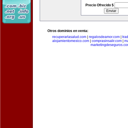
Precio Ofrecido $
Otros dominios en venta:
recuperarlasalud.com
|
regalosdeamor.com
|
tra
alojamientomexico.com
|
comprasinsalir.com
|
ma
marketingdeseguros.c