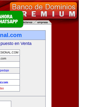
onal.com
 puesto en Venta
SIONAL.COM
l.com
spedaje
al.com
tas