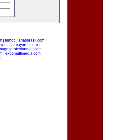
om
|
inmobiliariasbrasil.com
|
|
ventasalmayoreo.com
|
magosprofesionales.com
|
om
|
expomultimedia.com
|
m
|