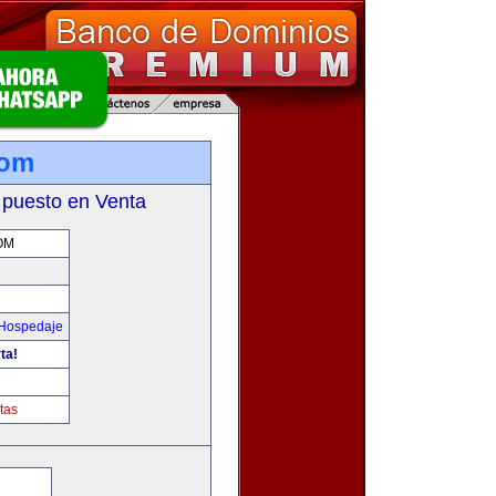
com
 puesto en Venta
OM
 Hospedaje
ta!
tas