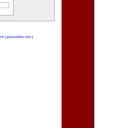
com
|
guiacaldas.com
|