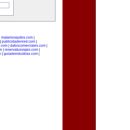
|
matamosquitos.com
|
|
publicidadenred.com
|
l.com
|
datoscomerciales.com
|
om
|
reservatusviajes.com
|
m
|
guiadeindustrias.com
|