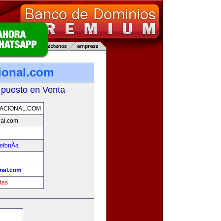
ional.com
 puesto en Venta
ACIONAL.COM
nal.com
efonÃ­a
nal.com
tas